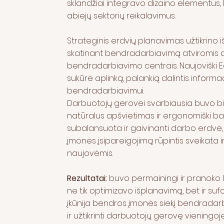
sklandžiai integravo dizaino elementus, 
abiejų sektorių reikalavimus.
Strateginis erdvių planavimas užtikrino
skatinant bendradarbiavimą atviromis d
bendradarbiavimo centrais. Naujoviški E
sukūrė aplinką, palankią dalintis informac
bendradarbiavimui.
Darbuotojų gerovei svarbiausia buvo biof
natūralus apšvietimas ir ergonomiški bal
subalansuota ir gaivinanti darbo erdvė,
įmonės įsipareigojimą rūpintis sveikata 
naujovėmis.
Rezultatai:
buvo permainingi ir pranoko l
ne tik optimizavo išplanavimą, bet ir su
įkūnija bendros įmonės siekį bendradarbi
ir užtikrinti darbuotojų gerovę vieningoje 