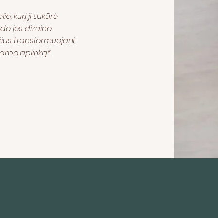
io, kurį ji sukūrė
odo jos dizaino
ius transformuojant
arbo aplinką*.