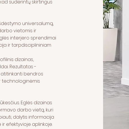
kad suderintų skirtingus
 išdėstymo universalumą,
arbo vietomis ir
glės interjero sprendimai
ija ir tarpdisciplininiam
ilinis dizainas,
dai. Rezultatas -
 atitinkanti bendros
ir technologinėmis
ūkesčius. Eglės dizainas
formavo darbo vietą, kuri
auti, dalytis informacija
ir efektyvioje aplinkoje.