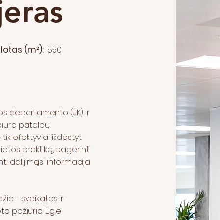
jeras
Plotas (m²):
550
s departamento (JK) ir
biuro patalpų
ik efektyviai išdėstyti
ietos praktiką, pagerinti
 dalijimąsi informacija
žio - sveikatos ir
to požiūrio. Eglė