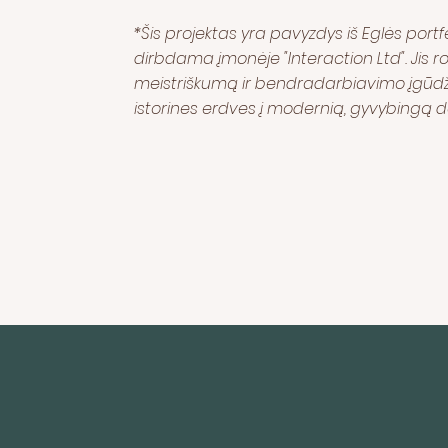
*Šis projektas yra pavyzdys iš Eglės portfel
dirbdama įmonėje "Interaction Ltd". Jis r
meistriškumą ir bendradarbiavimo įgūdž
istorines erdves į modernią, gyvybingą d