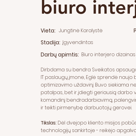
biuro inter
Vieta:
Jungtinė Karalystė
Stadija:
Įgyvendintas
Darbų apimtis:
Biuro interjero dizainas
Dirbdama su bendra Sveikatos apsaugo
IT paslaugų įmone, Eglė sprendė naujo 
optimizavimo uždavinį. Buvo siekiama ne t
patalpas, bet ir įdiegti geriausią darbo v
komandinį bendradarbiavimą, palengvinti
ir teikti pirmenybę darbuotojų gerovei.
Tikslas:
Dėl dvejopo kliento misijos pobūd
technologijų sankirtoje - reikėjo apgalvo